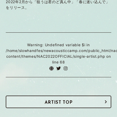
2022年2月から「狙うは君のど真ん中」「春に迷い込んで」
をリリース。
Warning
: Undefined variable $i in
/home/slowhandfes/newacousticcamp.com/public_html/na
content/themes/NAC2022OFFICIAL/single-artist.php
on
line
68
ARTIST TOP