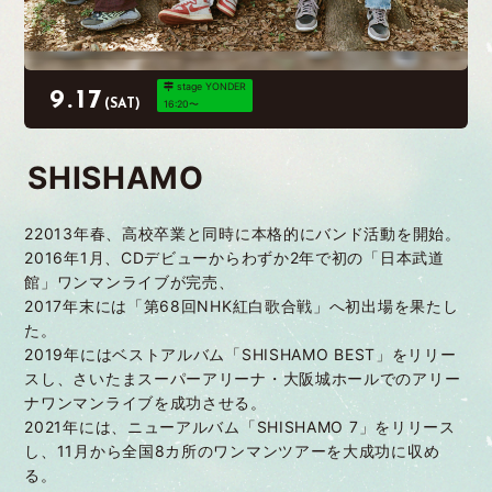
stage YONDER
9.17
(SAT)
16:20〜
SHISHAMO
22013年春、高校卒業と同時に本格的にバンド活動を開始。
2016年1月、CDデビューからわずか2年で初の「日本武道
館」ワンマンライブが完売、
2017年末には「第68回NHK紅白歌合戦」へ初出場を果たし
た。
2019年にはベストアルバム「SHISHAMO BEST」をリリー
スし、さいたまスーパーアリーナ・大阪城ホールでのアリー
ナワンマンライブを成功させる。
2021年には、ニューアルバム「SHISHAMO 7」をリリース
し、11月から全国8カ所のワンマンツアーを大成功に収め
る。