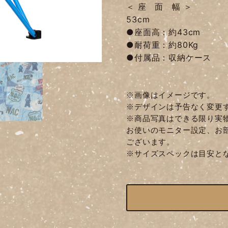
＜ 座 面 幅 ＞
53cm
●座面高：約43cm
●耐荷重：約80Kg
●付属品：収納ケース
※画像はイメージです。
※デザインは予告なく変更
※商品写真はできる限り実
お使いのモニター設定、お
ございます。
※サイズスペックは目安と