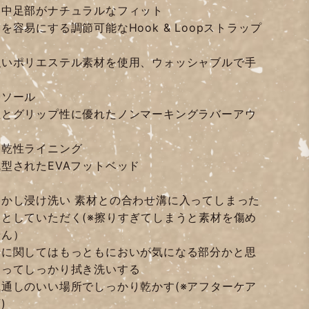
た中足部がナチュラルなフィット
容易にする調節可能なHook & Loopストラップ
強いポリエステル素材を使用、ウォッシャブルで手
ドソール
性とグリップ性に優れたノンマーキングラバーアウ
速乾性ライニング
型されたEVAフットベッド
かし浸け洗い 素材との合わせ溝に入ってしまった
としていただく(※擦りすぎてしまうと素材を傷め
せん）
分に関してはもっともにおいが気になる部分かと思
使ってしっかり拭き洗いする
通しのいい場所でしっかり乾かす(※アフターケア
)