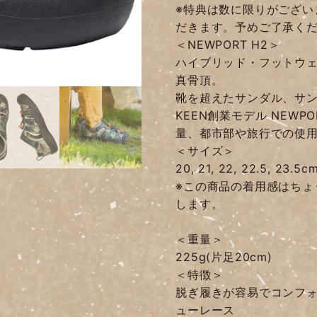
※特典は数に限りがござい
だきます。予めご了承く
＜NEWPORT H2＞
ハイブリッド・フットウェ
真骨頂。
靴を超えたサンダル、サ
KEEN創業モデル NEWP
量、都市部や旅行での使
＜サイズ＞
20, 21, 22, 22.5, 23.5c
※この商品の着用感はちょ
します。
＜重量＞
225g(片足20cm)
＜特徴＞
脱ぎ履きが容易でコンフォ
ューレース