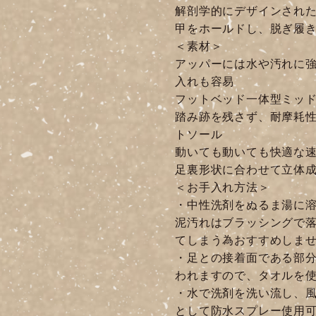
解剖学的にデザインされ
甲をホールドし、脱ぎ履きを
＜素材＞
アッパーには水や汚れに
入れも容易
フットベッド一体型ミッ
踏み跡を残さず、耐摩耗
トソール
動いても動いても快適な
足裏形状に合わせて立体成
＜お手入れ方法＞
・中性洗剤をぬるま湯に溶
泥汚れはブラッシングで落
てしまう為おすすめしま
・足との接着面である部
われますので、タオルを
・水で洗剤を洗い流し、風
として防水スプレー使用可