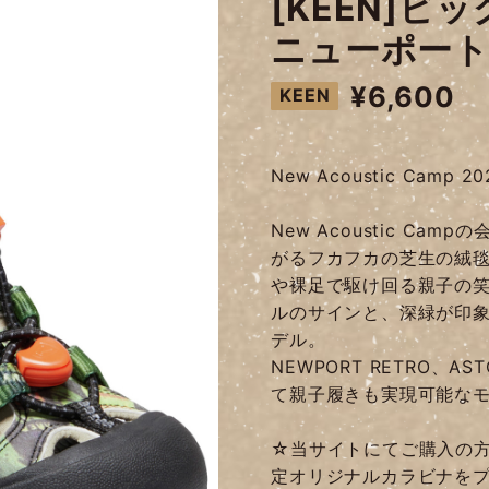
[KEEN]ビ
ニューポート
¥6,600
KEEN
New Acoustic Camp 
New Acoustic C
がるフカフカの芝生の絨
や裸足で駆け回る親子の
ルのサインと、深緑が印
デル。
NEWPORT RETRO、A
て親子履きも実現可能な
☆当サイトにてご購入の方
定オリジナルカラビナを