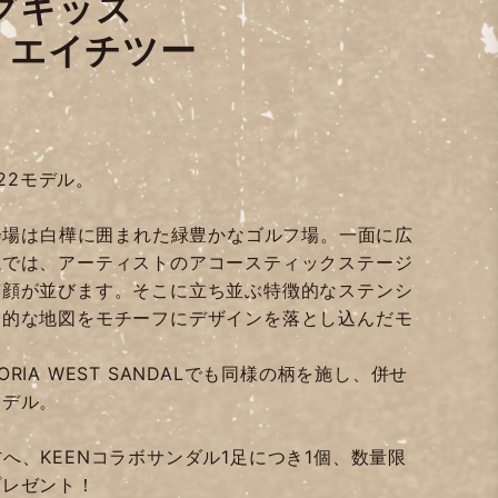
ッグキッズ
 エイチツー
2022モデル。
ampの会場は白樺に囲まれた緑豊かなゴルフ場。一面に広
毯では、アーティストのアコースティックステージ
笑顔が並びます。そこに立ち並ぶ特徴的なステンシ
象的な地図をモチーフにデザインを落とし込んだモ
STORIA WEST SANDALでも同様の柄を施し、併せ
モデル。
へ、KEENコラボサンダル1足につき1個、数量限
プレゼント！