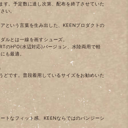
ます。予定数に達し次第、配布を終了させていた
ださい。
アという言葉を生み出した、KEENプロダクトの
ンダルとは一線を画すシューズ。
ORTのH²O(水辺対応)バージョン、水陸両用で軽
用にも最適。
m
うどです。普段着用しているサイズをお勧めいた
ートなフィット感、KEENならではのバンジーシ