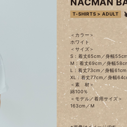
NACMAN BA
T-SHIRTS > ADULT
＜カラー＞
ホワイト
＜サイズ＞
S：着丈65cm／身幅55c
M：着丈69cm／身幅58c
L：着丈73cm／身幅61c
XL：着丈77cm／身幅64
＜素 材＞
綿100％
＜モデル／着用サイズ＞
163cm／M
※画像はイメージです。