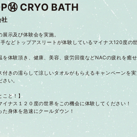
P⑭ CRYO BATH
会社
の展示及び体験会を実施。
選手などトップアスリートが体験しているマイナス120度の
温を体験頂き、健康、美容、疲労回復などNACの疲れを癒
ス付きの濡らして涼しいタオルがもらえるキャンペーンを実
ださい。
とこと！】
マイナス１２０度の世界をこの機会に体験してください！
った身体を急速にクールダウン！