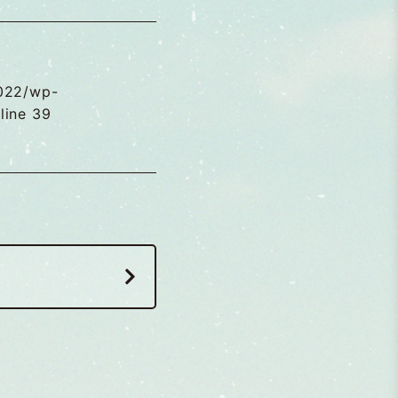
022/wp-
line
39