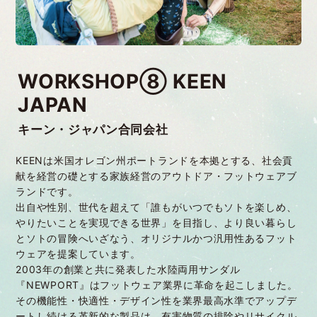
WORKSHOP⑧ KEEN
JAPAN
キーン・ジャパン合同会社
KEENは米国オレゴン州ポートランドを本拠とする、社会貢
献を経営の礎とする家族経営のアウトドア・フットウェアブ
ランドです。
出自や性別、世代を超えて「誰もがいつでもソトを楽しめ、
やりたいことを実現できる世界」を目指し、より良い暮らし
とソトの冒険へいざなう、オリジナルかつ汎用性あるフット
ウェアを提案しています。
2003年の創業と共に発表した水陸両用サンダル
『NEWPORT』はフットウェア業界に革命を起こしました。
その機能性・快適性・デザイン性を業界最高水準でアップデ
ートし続ける革新的な製品は、有害物質の排除やリサイクル