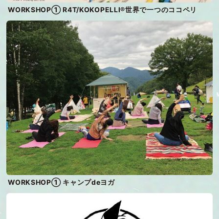
WORKSHOP① R4T/KOKOPELLI®世界で一つのココペリ
WORKSHOP① キャンプdeヨガ