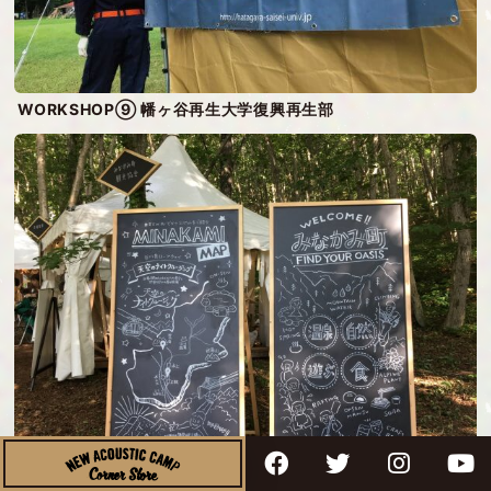
WORKSHOP⑨ 幡ヶ谷再生大学復興再生部