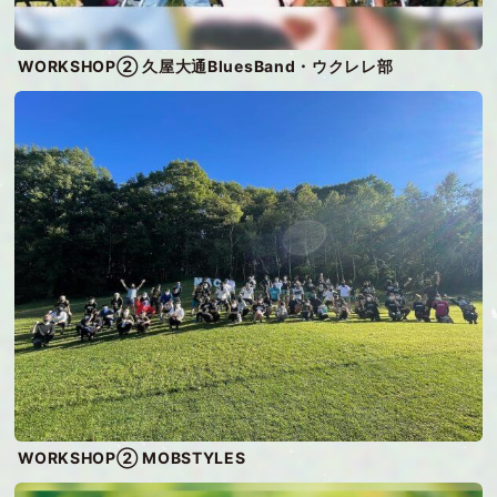
WORKSHOP② 久屋大通BluesBand・ウクレレ部
WORKSHOP② MOBSTYLES