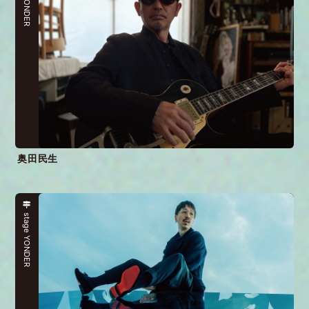
stae YONDER
奥田民生
stage YONDER