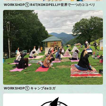
WORKSHOP① R4T/KOKOPELLI®世界で一つのココペリ
WORKSHOP① キャンプdeヨガ