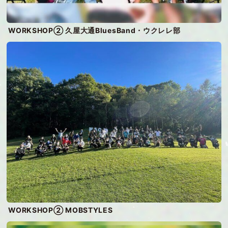
WORKSHOP② 久屋大通BluesBand・ウクレレ部
WORKSHOP② MOBSTYLES