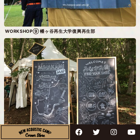
WORKSHOP⑨ 幡ヶ谷再生大学復興再生部