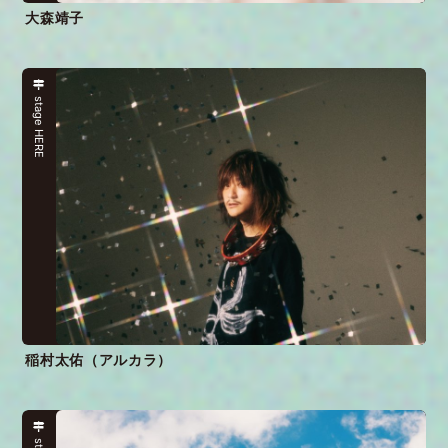
大森靖子
stage HERE
稲村太佑（アルカラ）