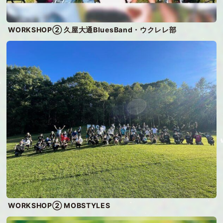
WORKSHOP② 久屋大通BluesBand・ウクレレ部
WORKSHOP② MOBSTYLES