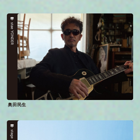
stae YONDER
奥田民生
stage HERE