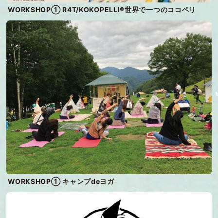
WORKSHOP① R4T/KOKOPELLI®世界で一つのココペリ
WORKSHOP① キャンプdeヨガ