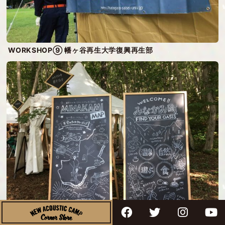
WORKSHOP⑨ 幡ヶ谷再生大学復興再生部