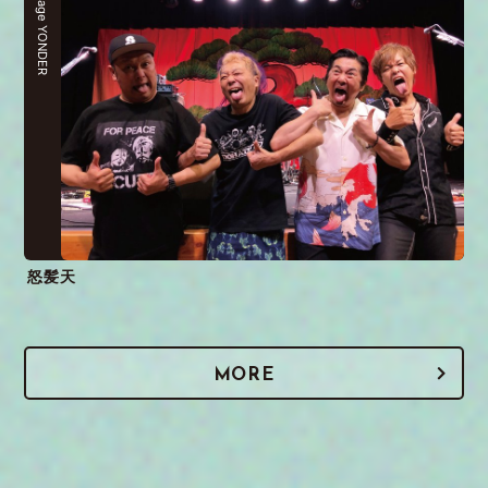
stage YONDER
怒髪天
MORE