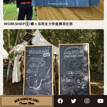
WORKSHOP⑨ 幡ヶ谷再生大学復興再生部