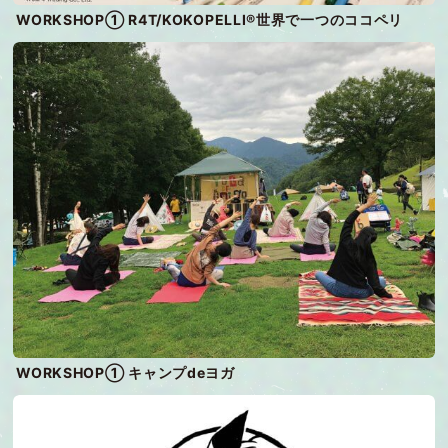
WORKSHOP① R4T/KOKOPELLI®世界で一つのココペリ
WORKSHOP① キャンプdeヨガ