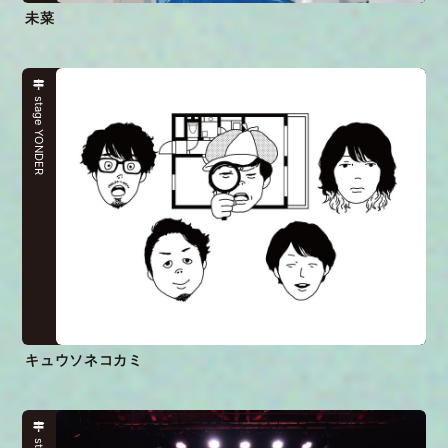
未菜
stage YONDER
キュウソネコカミ