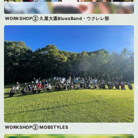
WORKSHOP② 久屋大通BluesBand・ウクレレ部
WORKSHOP② MOBSTYLES