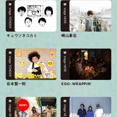
12:10〜
stage YONDER
stage HERE
キュウソネコカミ
崎山蒼志
19:15〜
stage YONDER
stage HERE
谷本賢一郎
EGO-WRAPPIN’
17:20〜
stage HERE
stage HERE