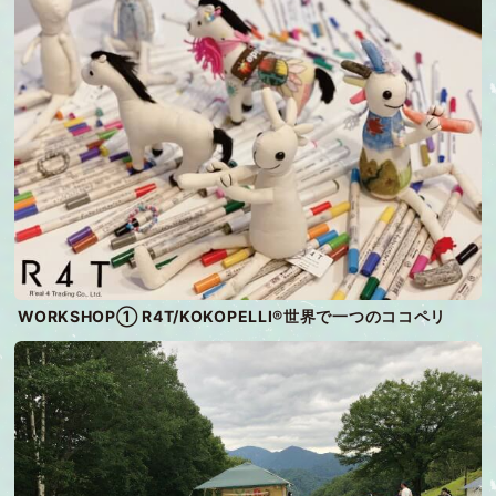
WORKSHOP① R4T/KOKOPELLI®世界で一つのココペリ