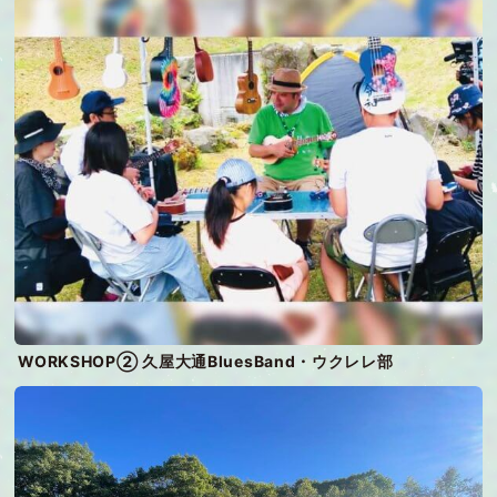
WORKSHOP② 久屋大通BluesBand・ウクレレ部