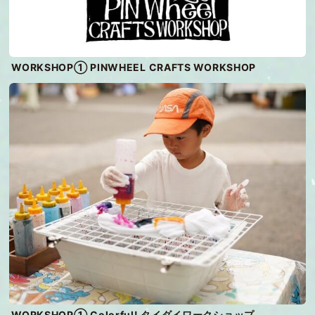
WORKSHOP① PINWHEEL CRAFTS WORKSHOP
WORKSHOP① Colorful! タイダイワークショップ